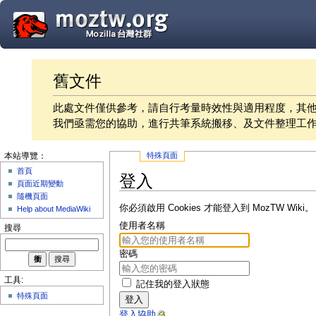
舊文件
此處文件僅供參考，請自行考量時效性與適用程度，其
我們亟需您的協助，進行共筆系統搬移、及文件整理工
特殊頁面
本站導覽：
首頁
登入
頁面近期變動
隨機頁面
你必須啟用 Cookies 才能登入到 MozTW Wiki。
Help about MediaWiki
使用者名稱
搜尋
密碼
工具:
記住我的登入狀態
特殊頁面
登入
登入協助