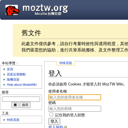
舊文件
此處文件僅供參考，請自行考量時效性與適用程度，其
我們亟需您的協助，進行共筆系統搬移、及文件整理工
特殊頁面
本站導覽：
首頁
登入
頁面近期變動
隨機頁面
你必須啟用 Cookies 才能登入到 MozTW Wiki。
Help about MediaWiki
使用者名稱
搜尋
密碼
工具:
記住我的登入狀態
特殊頁面
登入
登入協助