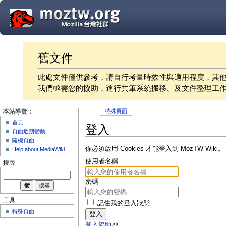
舊文件
此處文件僅供參考，請自行考量時效性與適用程度，其
我們亟需您的協助，進行共筆系統搬移、及文件整理工
特殊頁面
本站導覽：
首頁
登入
頁面近期變動
隨機頁面
你必須啟用 Cookies 才能登入到 MozTW Wiki。
Help about MediaWiki
使用者名稱
搜尋
密碼
工具:
記住我的登入狀態
特殊頁面
登入
登入協助