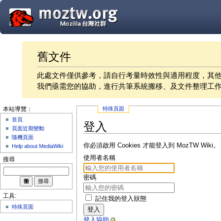
舊文件
此處文件僅供參考，請自行考量時效性與適用程度，其
我們亟需您的協助，進行共筆系統搬移、及文件整理工
特殊頁面
本站導覽：
首頁
登入
頁面近期變動
隨機頁面
你必須啟用 Cookies 才能登入到 MozTW Wiki。
Help about MediaWiki
使用者名稱
搜尋
密碼
工具:
記住我的登入狀態
特殊頁面
登入
登入協助