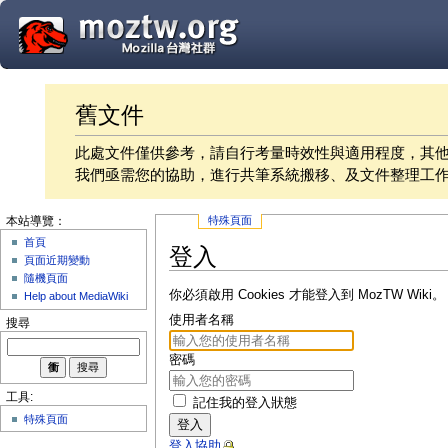
舊文件
此處文件僅供參考，請自行考量時效性與適用程度，其
我們亟需您的協助，進行共筆系統搬移、及文件整理工
特殊頁面
本站導覽：
首頁
登入
頁面近期變動
隨機頁面
你必須啟用 Cookies 才能登入到 MozTW Wiki。
Help about MediaWiki
使用者名稱
搜尋
密碼
工具:
記住我的登入狀態
特殊頁面
登入
登入協助