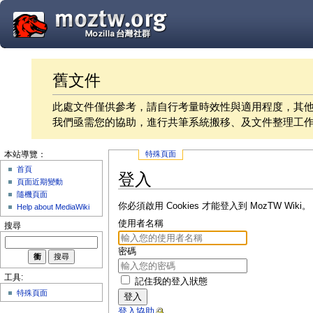
舊文件
此處文件僅供參考，請自行考量時效性與適用程度，其
我們亟需您的協助，進行共筆系統搬移、及文件整理工
特殊頁面
本站導覽：
首頁
登入
頁面近期變動
隨機頁面
你必須啟用 Cookies 才能登入到 MozTW Wiki。
Help about MediaWiki
使用者名稱
搜尋
密碼
工具:
記住我的登入狀態
特殊頁面
登入
登入協助