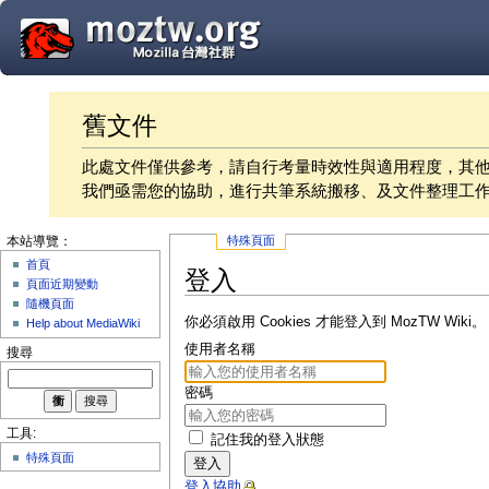
舊文件
此處文件僅供參考，請自行考量時效性與適用程度，其
我們亟需您的協助，進行共筆系統搬移、及文件整理工
特殊頁面
本站導覽：
首頁
登入
頁面近期變動
隨機頁面
你必須啟用 Cookies 才能登入到 MozTW Wiki。
Help about MediaWiki
使用者名稱
搜尋
密碼
工具:
記住我的登入狀態
特殊頁面
登入
登入協助