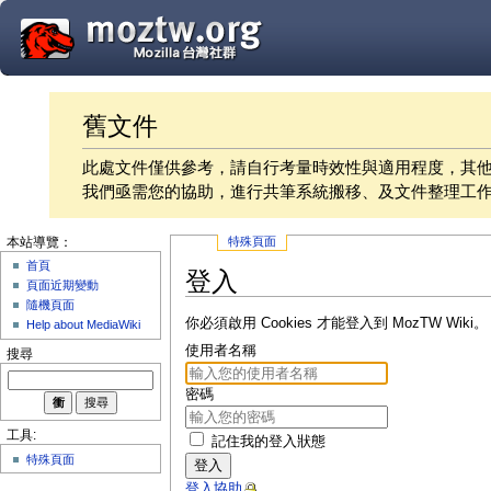
舊文件
此處文件僅供參考，請自行考量時效性與適用程度，其
我們亟需您的協助，進行共筆系統搬移、及文件整理工
特殊頁面
本站導覽：
首頁
登入
頁面近期變動
隨機頁面
你必須啟用 Cookies 才能登入到 MozTW Wiki。
Help about MediaWiki
使用者名稱
搜尋
密碼
工具:
記住我的登入狀態
特殊頁面
登入
登入協助