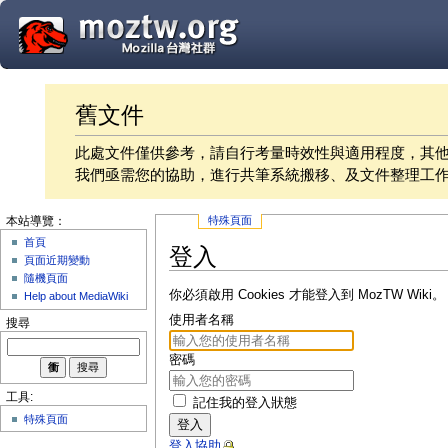
舊文件
此處文件僅供參考，請自行考量時效性與適用程度，其
我們亟需您的協助，進行共筆系統搬移、及文件整理工
特殊頁面
本站導覽：
首頁
登入
頁面近期變動
隨機頁面
你必須啟用 Cookies 才能登入到 MozTW Wiki。
Help about MediaWiki
使用者名稱
搜尋
密碼
工具:
記住我的登入狀態
特殊頁面
登入
登入協助