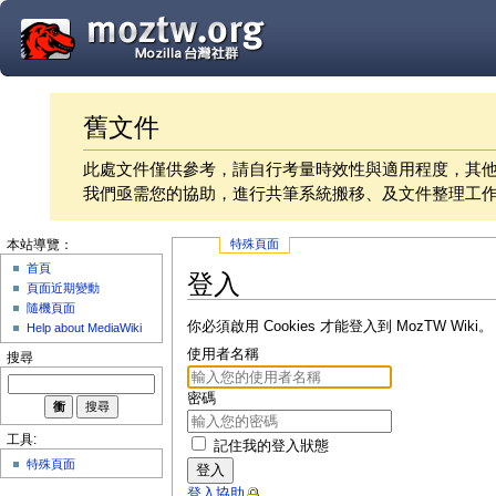
舊文件
此處文件僅供參考，請自行考量時效性與適用程度，其
我們亟需您的協助，進行共筆系統搬移、及文件整理工
特殊頁面
本站導覽：
首頁
登入
頁面近期變動
隨機頁面
你必須啟用 Cookies 才能登入到 MozTW Wiki。
Help about MediaWiki
使用者名稱
搜尋
密碼
工具:
記住我的登入狀態
特殊頁面
登入
登入協助