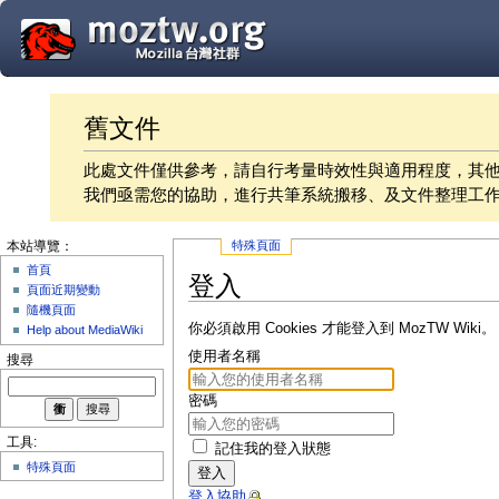
舊文件
此處文件僅供參考，請自行考量時效性與適用程度，其
我們亟需您的協助，進行共筆系統搬移、及文件整理工
特殊頁面
本站導覽：
首頁
登入
頁面近期變動
隨機頁面
你必須啟用 Cookies 才能登入到 MozTW Wiki。
Help about MediaWiki
使用者名稱
搜尋
密碼
工具:
記住我的登入狀態
特殊頁面
登入
登入協助