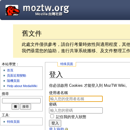
舊文件
此處文件僅供參考，請自行考量時效性與適用程度，其
我們亟需您的協助，進行共筆系統搬移、及文件整理工
特殊頁面
本站導覽：
首頁
登入
頁面近期變動
隨機頁面
你必須啟用 Cookies 才能登入到 MozTW Wiki。
Help about MediaWiki
使用者名稱
搜尋
密碼
工具:
記住我的登入狀態
特殊頁面
登入
登入協助