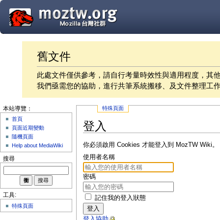
舊文件
此處文件僅供參考，請自行考量時效性與適用程度，其
我們亟需您的協助，進行共筆系統搬移、及文件整理工
特殊頁面
本站導覽：
首頁
登入
頁面近期變動
隨機頁面
你必須啟用 Cookies 才能登入到 MozTW Wiki。
Help about MediaWiki
使用者名稱
搜尋
密碼
工具:
記住我的登入狀態
特殊頁面
登入
登入協助