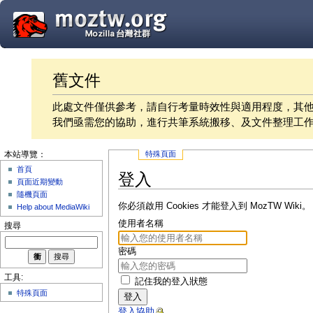
舊文件
此處文件僅供參考，請自行考量時效性與適用程度，其
我們亟需您的協助，進行共筆系統搬移、及文件整理工
特殊頁面
本站導覽：
首頁
登入
頁面近期變動
隨機頁面
你必須啟用 Cookies 才能登入到 MozTW Wiki。
Help about MediaWiki
使用者名稱
搜尋
密碼
工具:
記住我的登入狀態
特殊頁面
登入
登入協助