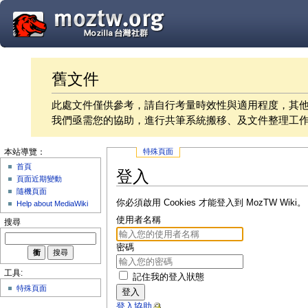
舊文件
此處文件僅供參考，請自行考量時效性與適用程度，其
我們亟需您的協助，進行共筆系統搬移、及文件整理工
特殊頁面
本站導覽：
首頁
登入
頁面近期變動
隨機頁面
你必須啟用 Cookies 才能登入到 MozTW Wiki。
Help about MediaWiki
使用者名稱
搜尋
密碼
工具:
記住我的登入狀態
特殊頁面
登入
登入協助