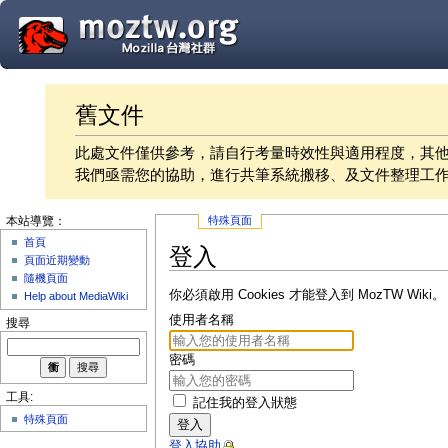
舊文件
此處文件僅供參考，請自行考量時效性與適用程度，其
我們亟需您的協助，進行共筆系統搬移、及文件整理工
特殊頁面
本站導覽：
首頁
登入
頁面近期變動
隨機頁面
你必須啟用 Cookies 才能登入到 MozTW Wiki。
Help about MediaWiki
使用者名稱
搜尋
密碼
工具:
記住我的登入狀態
特殊頁面
登入
登入協助