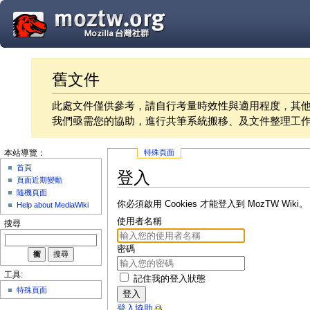
舊文件
此處文件僅供參考，請自行考量時效性與適用程度，其
我們亟需您的協助，進行共筆系統搬移、及文件整理工
特殊頁面
本站導覽：
首頁
登入
頁面近期變動
隨機頁面
你必須啟用 Cookies 才能登入到 MozTW Wiki。
Help about MediaWiki
使用者名稱
搜尋
密碼
工具:
記住我的登入狀態
特殊頁面
登入
登入協助