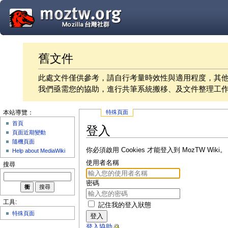
舊文件
此處文件僅供參考，請自行考量時效性與適用程度，其
我們亟需您的協助，進行共筆系統搬移、及文件整理工
特殊頁面
本站導覽：
首頁
登入
頁面近期變動
隨機頁面
你必須啟用 Cookies 才能登入到 MozTW Wiki。
Help about MediaWiki
使用者名稱
搜尋
密碼
工具:
記住我的登入狀態
特殊頁面
登入
登入協助