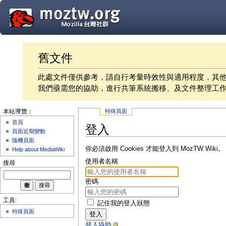
舊文件
此處文件僅供參考，請自行考量時效性與適用程度，其
我們亟需您的協助，進行共筆系統搬移、及文件整理工
特殊頁面
本站導覽：
首頁
登入
頁面近期變動
隨機頁面
你必須啟用 Cookies 才能登入到 MozTW Wiki。
Help about MediaWiki
使用者名稱
搜尋
密碼
工具:
記住我的登入狀態
特殊頁面
登入
登入協助