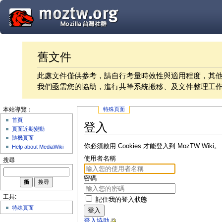
舊文件
此處文件僅供參考，請自行考量時效性與適用程度，其
我們亟需您的協助，進行共筆系統搬移、及文件整理工
特殊頁面
本站導覽：
首頁
登入
頁面近期變動
隨機頁面
你必須啟用 Cookies 才能登入到 MozTW Wiki。
Help about MediaWiki
使用者名稱
搜尋
密碼
工具:
記住我的登入狀態
特殊頁面
登入
登入協助