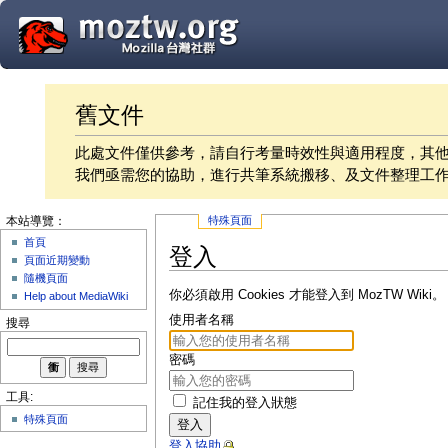
舊文件
此處文件僅供參考，請自行考量時效性與適用程度，其
我們亟需您的協助，進行共筆系統搬移、及文件整理工
特殊頁面
本站導覽：
首頁
登入
頁面近期變動
隨機頁面
你必須啟用 Cookies 才能登入到 MozTW Wiki。
Help about MediaWiki
使用者名稱
搜尋
密碼
工具:
記住我的登入狀態
特殊頁面
登入
登入協助