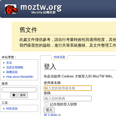
舊文件
此處文件僅供參考，請自行考量時效性與適用程度，其
我們亟需您的協助，進行共筆系統搬移、及文件整理工
特殊頁面
本站導覽：
首頁
登入
頁面近期變動
隨機頁面
你必須啟用 Cookies 才能登入到 MozTW Wiki。
Help about MediaWiki
使用者名稱
搜尋
密碼
工具:
記住我的登入狀態
特殊頁面
登入
登入協助