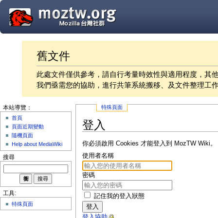
舊文件
此處文件僅供參考，請自行考量時效性與適用程度，其
我們亟需您的協助，進行共筆系統搬移、及文件整理工
特殊頁面
本站導覽：
首頁
登入
頁面近期變動
隨機頁面
你必須啟用 Cookies 才能登入到 MozTW Wiki。
Help about MediaWiki
使用者名稱
搜尋
密碼
工具:
記住我的登入狀態
特殊頁面
登入
登入協助