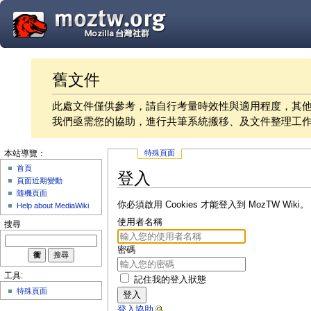
舊文件
此處文件僅供參考，請自行考量時效性與適用程度，其
我們亟需您的協助，進行共筆系統搬移、及文件整理工
特殊頁面
本站導覽：
首頁
登入
頁面近期變動
隨機頁面
你必須啟用 Cookies 才能登入到 MozTW Wiki。
Help about MediaWiki
使用者名稱
搜尋
密碼
工具:
記住我的登入狀態
特殊頁面
登入
登入協助