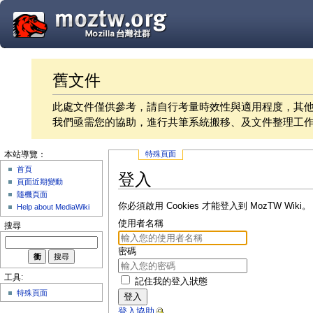
舊文件
此處文件僅供參考，請自行考量時效性與適用程度，其
我們亟需您的協助，進行共筆系統搬移、及文件整理工
特殊頁面
本站導覽：
首頁
登入
頁面近期變動
隨機頁面
你必須啟用 Cookies 才能登入到 MozTW Wiki。
Help about MediaWiki
使用者名稱
搜尋
密碼
工具:
記住我的登入狀態
特殊頁面
登入
登入協助