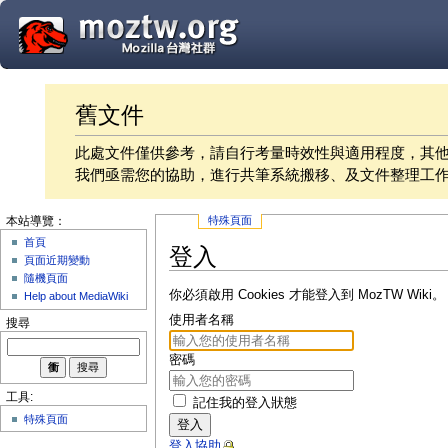
舊文件
此處文件僅供參考，請自行考量時效性與適用程度，其
我們亟需您的協助，進行共筆系統搬移、及文件整理工
特殊頁面
本站導覽：
首頁
登入
頁面近期變動
隨機頁面
你必須啟用 Cookies 才能登入到 MozTW Wiki。
Help about MediaWiki
使用者名稱
搜尋
密碼
工具:
記住我的登入狀態
特殊頁面
登入
登入協助