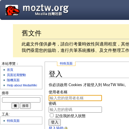
舊文件
此處文件僅供參考，請自行考量時效性與適用程度，其
我們亟需您的協助，進行共筆系統搬移、及文件整理工
特殊頁面
本站導覽：
首頁
登入
頁面近期變動
隨機頁面
你必須啟用 Cookies 才能登入到 MozTW Wiki。
Help about MediaWiki
使用者名稱
搜尋
密碼
工具:
記住我的登入狀態
特殊頁面
登入
登入協助