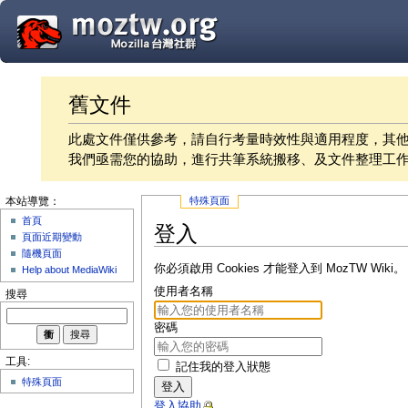
舊文件
此處文件僅供參考，請自行考量時效性與適用程度，其
我們亟需您的協助，進行共筆系統搬移、及文件整理工
特殊頁面
本站導覽：
首頁
登入
頁面近期變動
隨機頁面
你必須啟用 Cookies 才能登入到 MozTW Wiki。
Help about MediaWiki
使用者名稱
搜尋
密碼
工具:
記住我的登入狀態
特殊頁面
登入
登入協助