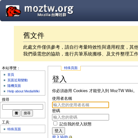
舊文件
此處文件僅供參考，請自行考量時效性與適用程度，其
我們亟需您的協助，進行共筆系統搬移、及文件整理工
特殊頁面
本站導覽：
首頁
登入
頁面近期變動
隨機頁面
你必須啟用 Cookies 才能登入到 MozTW Wiki。
Help about MediaWiki
使用者名稱
搜尋
密碼
工具:
記住我的登入狀態
特殊頁面
登入
登入協助