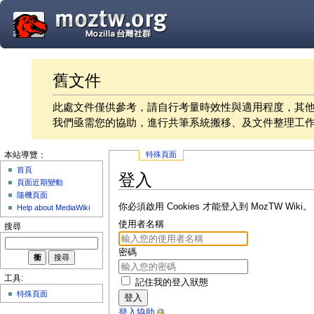
舊文件
此處文件僅供參考，請自行考量時效性與適用程度，其
我們亟需您的協助，進行共筆系統搬移、及文件整理工
特殊頁面
本站導覽：
首頁
登入
頁面近期變動
隨機頁面
你必須啟用 Cookies 才能登入到 MozTW Wiki。
Help about MediaWiki
使用者名稱
搜尋
密碼
工具:
記住我的登入狀態
特殊頁面
登入
登入協助