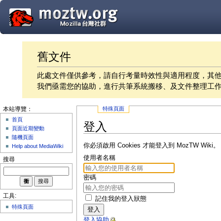
舊文件
此處文件僅供參考，請自行考量時效性與適用程度，其
我們亟需您的協助，進行共筆系統搬移、及文件整理工
特殊頁面
本站導覽：
首頁
登入
頁面近期變動
隨機頁面
你必須啟用 Cookies 才能登入到 MozTW Wiki。
Help about MediaWiki
使用者名稱
搜尋
密碼
工具:
記住我的登入狀態
特殊頁面
登入
登入協助