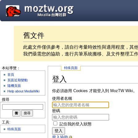
舊文件
此處文件僅供參考，請自行考量時效性與適用程度，其
我們亟需您的協助，進行共筆系統搬移、及文件整理工
特殊頁面
本站導覽：
首頁
登入
頁面近期變動
隨機頁面
你必須啟用 Cookies 才能登入到 MozTW Wiki。
Help about MediaWiki
使用者名稱
搜尋
密碼
工具:
記住我的登入狀態
特殊頁面
登入
登入協助