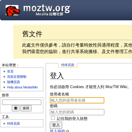
舊文件
此處文件僅供參考，請自行考量時效性與適用程度，其
我們亟需您的協助，進行共筆系統搬移、及文件整理工
特殊頁面
本站導覽：
首頁
登入
頁面近期變動
隨機頁面
你必須啟用 Cookies 才能登入到 MozTW Wiki。
Help about MediaWiki
使用者名稱
搜尋
密碼
工具:
記住我的登入狀態
特殊頁面
登入
登入協助