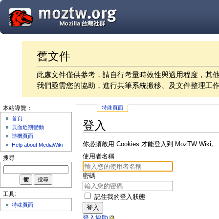
舊文件
此處文件僅供參考，請自行考量時效性與適用程度，其
我們亟需您的協助，進行共筆系統搬移、及文件整理工
特殊頁面
本站導覽：
首頁
登入
頁面近期變動
隨機頁面
你必須啟用 Cookies 才能登入到 MozTW Wiki。
Help about MediaWiki
使用者名稱
搜尋
密碼
工具:
記住我的登入狀態
特殊頁面
登入
登入協助