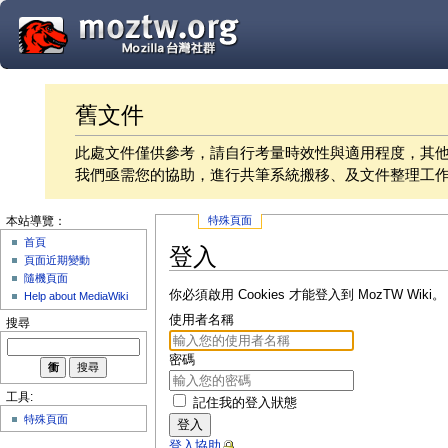
舊文件
此處文件僅供參考，請自行考量時效性與適用程度，其
我們亟需您的協助，進行共筆系統搬移、及文件整理工
特殊頁面
本站導覽：
首頁
登入
頁面近期變動
隨機頁面
你必須啟用 Cookies 才能登入到 MozTW Wiki。
Help about MediaWiki
使用者名稱
搜尋
密碼
工具:
記住我的登入狀態
特殊頁面
登入
登入協助