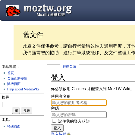
舊文件
此處文件僅供參考，請自行考量時效性與適用程度，其
我們亟需您的協助，進行共筆系統搬移、及文件整理工
特殊頁面
本站導覽：
首頁
登入
頁面近期變動
隨機頁面
你必須啟用 Cookies 才能登入到 MozTW Wiki。
Help about MediaWiki
使用者名稱
搜尋
密碼
工具:
記住我的登入狀態
特殊頁面
登入
登入協助