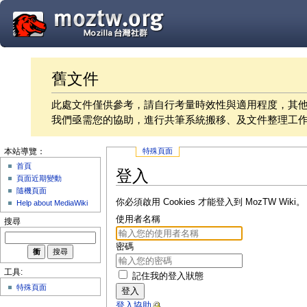
舊文件
此處文件僅供參考，請自行考量時效性與適用程度，其
我們亟需您的協助，進行共筆系統搬移、及文件整理工
特殊頁面
本站導覽：
首頁
登入
頁面近期變動
隨機頁面
你必須啟用 Cookies 才能登入到 MozTW Wiki。
Help about MediaWiki
使用者名稱
搜尋
密碼
工具:
記住我的登入狀態
特殊頁面
登入
登入協助