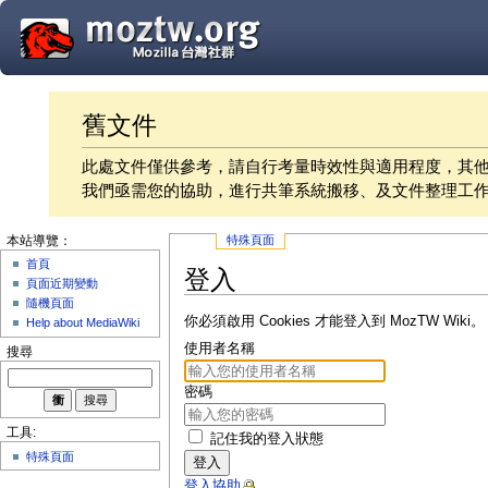
舊文件
此處文件僅供參考，請自行考量時效性與適用程度，其
我們亟需您的協助，進行共筆系統搬移、及文件整理工
特殊頁面
本站導覽：
首頁
登入
頁面近期變動
隨機頁面
你必須啟用 Cookies 才能登入到 MozTW Wiki。
Help about MediaWiki
使用者名稱
搜尋
密碼
工具:
記住我的登入狀態
特殊頁面
登入
登入協助