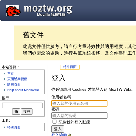
舊文件
此處文件僅供參考，請自行考量時效性與適用程度，其
我們亟需您的協助，進行共筆系統搬移、及文件整理工
特殊頁面
本站導覽：
首頁
登入
頁面近期變動
隨機頁面
你必須啟用 Cookies 才能登入到 MozTW Wiki。
Help about MediaWiki
使用者名稱
搜尋
密碼
工具:
記住我的登入狀態
特殊頁面
登入
登入協助