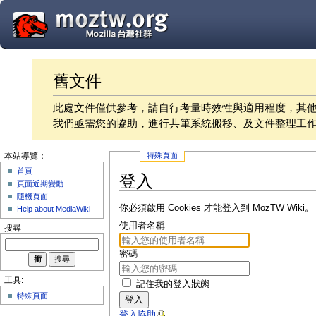
舊文件
此處文件僅供參考，請自行考量時效性與適用程度，其
我們亟需您的協助，進行共筆系統搬移、及文件整理工
特殊頁面
本站導覽：
首頁
登入
頁面近期變動
隨機頁面
你必須啟用 Cookies 才能登入到 MozTW Wiki。
Help about MediaWiki
使用者名稱
搜尋
密碼
工具:
記住我的登入狀態
特殊頁面
登入
登入協助