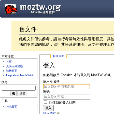
舊文件
此處文件僅供參考，請自行考量時效性與適用程度，其
我們亟需您的協助，進行共筆系統搬移、及文件整理工
特殊頁面
本站導覽：
首頁
登入
頁面近期變動
隨機頁面
你必須啟用 Cookies 才能登入到 MozTW Wiki。
Help about MediaWiki
使用者名稱
搜尋
密碼
工具:
記住我的登入狀態
特殊頁面
登入
登入協助