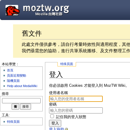
舊文件
此處文件僅供參考，請自行考量時效性與適用程度，其
我們亟需您的協助，進行共筆系統搬移、及文件整理工
特殊頁面
本站導覽：
首頁
登入
頁面近期變動
隨機頁面
你必須啟用 Cookies 才能登入到 MozTW Wiki。
Help about MediaWiki
使用者名稱
搜尋
密碼
工具:
記住我的登入狀態
特殊頁面
登入
登入協助