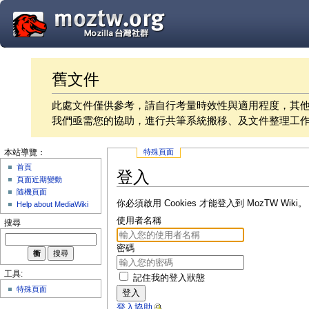
舊文件
此處文件僅供參考，請自行考量時效性與適用程度，其
我們亟需您的協助，進行共筆系統搬移、及文件整理工
特殊頁面
本站導覽：
首頁
登入
頁面近期變動
隨機頁面
你必須啟用 Cookies 才能登入到 MozTW Wiki。
Help about MediaWiki
使用者名稱
搜尋
密碼
工具:
記住我的登入狀態
特殊頁面
登入
登入協助