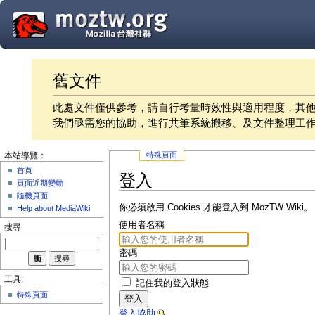
舊文件
此處文件僅供參考，請自行考量時效性與適用程度，其
我們亟需您的協助，進行共筆系統搬移、及文件整理工
特殊頁面
本站導覽：
首頁
登入
頁面近期變動
隨機頁面
你必須啟用 Cookies 才能登入到 MozTW Wiki。
Help about MediaWiki
使用者名稱
搜尋
密碼
工具:
記住我的登入狀態
特殊頁面
登入
登入協助