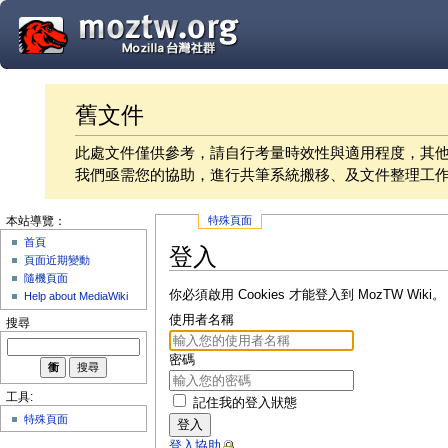
舊文件
此處文件僅供參考，請自行考量時效性與適用程度，其
我們亟需您的協助，進行共筆系統搬移、及文件整理工
特殊頁面
本站導覽：
首頁
登入
頁面近期變動
隨機頁面
你必須啟用 Cookies 才能登入到 MozTW Wiki。
Help about MediaWiki
使用者名稱
搜尋
密碼
工具:
記住我的登入狀態
特殊頁面
登入
登入協助