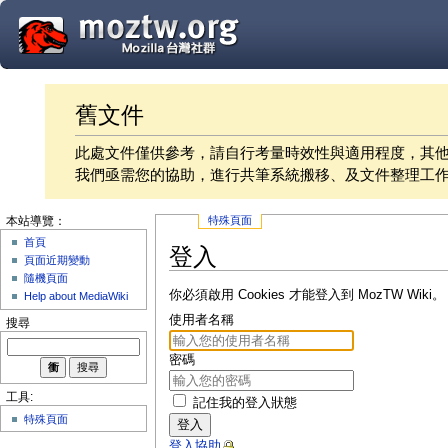
舊文件
此處文件僅供參考，請自行考量時效性與適用程度，其
我們亟需您的協助，進行共筆系統搬移、及文件整理工
特殊頁面
本站導覽：
首頁
登入
頁面近期變動
隨機頁面
你必須啟用 Cookies 才能登入到 MozTW Wiki。
Help about MediaWiki
使用者名稱
搜尋
密碼
工具:
記住我的登入狀態
特殊頁面
登入
登入協助