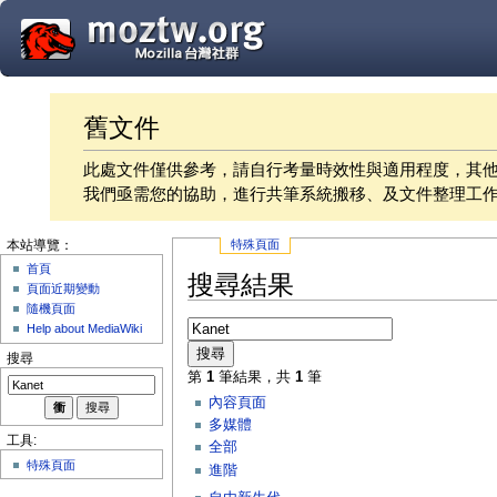
舊文件
此處文件僅供參考，請自行考量時效性與適用程度，其
我們亟需您的協助，進行共筆系統搬移、及文件整理工
特殊頁面
本站導覽：
首頁
搜尋結果
頁面近期變動
隨機頁面
Help about MediaWiki
搜尋
搜尋
第
1
筆結果，共
1
筆
內容頁面
多媒體
工具:
全部
特殊頁面
進階