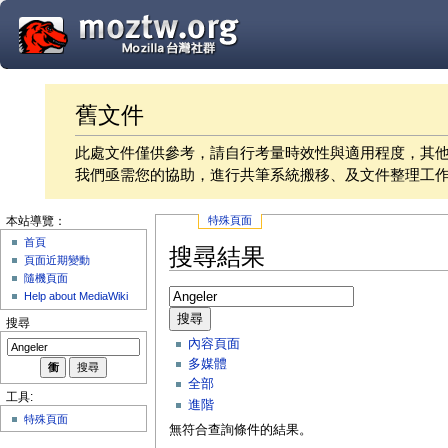
舊文件
此處文件僅供參考，請自行考量時效性與適用程度，其
我們亟需您的協助，進行共筆系統搬移、及文件整理工
特殊頁面
本站導覽：
首頁
搜尋結果
頁面近期變動
隨機頁面
Help about MediaWiki
搜尋
搜尋
內容頁面
多媒體
全部
工具:
進階
特殊頁面
無符合查詢條件的結果。