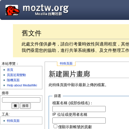
舊文件
此處文件僅供參考，請自行考量時效性與適用程度，其
我們亟需您的協助，進行共筆系統搬移、及文件整理工
特殊頁面
本站導覽：
首頁
新建圖片畫廊
頁面近期變動
隨機頁面
此特殊頁面中顯示最新上傳的檔案。
Help about MediaWiki
搜尋
篩選
檔案名稱 (或部份檔名)：
IP 位址或使用者名稱
工具:
特殊頁面
僅顯示新帳號的貢獻