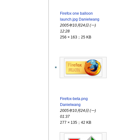
Firefox one balloon
launch.jpg
Danielwang
2005年10月24日 (一)
12:28
256 × 163；25 KB
Firefox-beta.png
Danielwang
2005年10月24日 (一)
01:37
277 × 135；42 KB