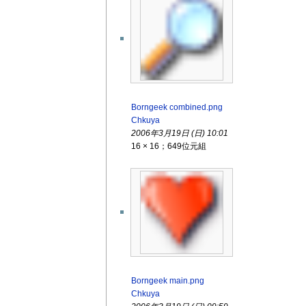
Borngeek combined.png
Chkuya
2006年3月19日 (日) 10:01
16 × 16；649位元組
Borngeek main.png
Chkuya