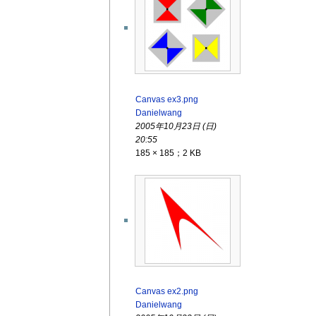
Canvas ex3.png
Danielwang
2005年10月23日 (日)
20:55
185 × 185；2 KB
Canvas ex2.png
Danielwang