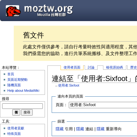
舊文件
此處文件僅供參考，請自行考量時效性與適用程度，其
我們亟需您的協助，進行共筆系統搬移、及文件整理工
使用者頁面
討論
檢視原始碼
歷
本站導覽：
首頁
連結至「使用者:Sixfoot
頁面近期變動
隨機頁面
←
使用者:Sixfoot
Help about MediaWiki
連向本頁的頁面
搜尋
頁面：
篩選
工具:
使用者貢獻
隱藏
引用 |
隱藏
連結 |
隱藏
重新導向
特殊頁面